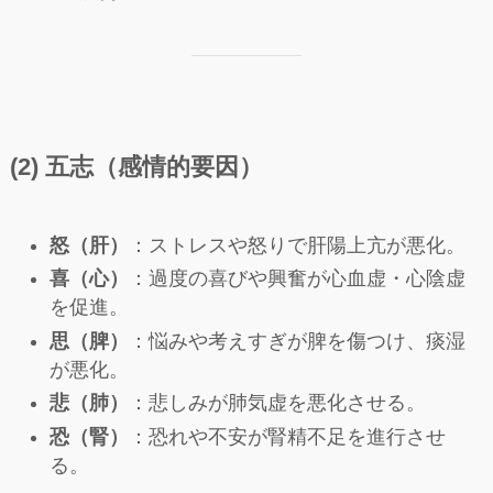
(2) 五志（感情的要因）
怒（肝）
：ストレスや怒りで肝陽上亢が悪化。
喜（心）
：過度の喜びや興奮が心血虚・心陰虚
を促進。
思（脾）
：悩みや考えすぎが脾を傷つけ、痰湿
が悪化。
悲（肺）
：悲しみが肺気虚を悪化させる。
恐（腎）
：恐れや不安が腎精不足を進行させ
る。