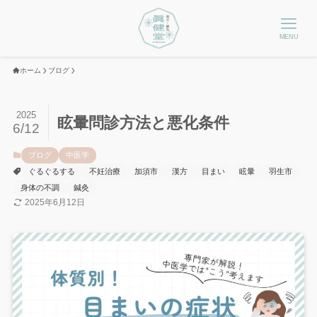
MENU
ホーム
ブログ
2025
眩暈問診方法と悪化条件
6/12
ブログ
中医学
ぐるぐるする
不妊治療
加須市
漢方
目まい
眩暈
羽生市
身体の不調
鍼灸
2025年6月12日