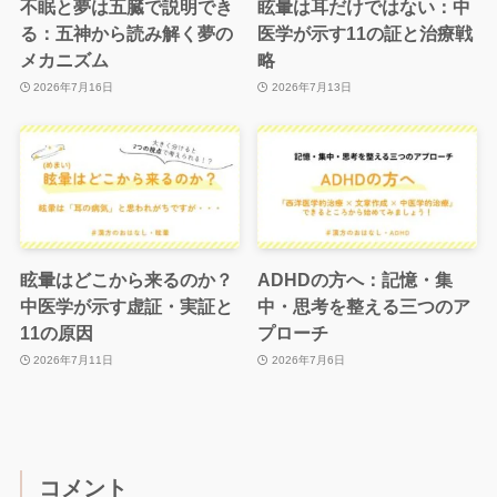
不眠と夢は五臓で説明でき
眩暈は耳だけではない：中
る：五神から読み解く夢の
医学が示す11の証と治療戦
メカニズム
略
2026年7月16日
2026年7月13日
眩暈はどこから来るのか？
ADHDの方へ：記憶・集
中医学が示す虚証・実証と
中・思考を整える三つのア
11の原因
プローチ
2026年7月11日
2026年7月6日
コメント