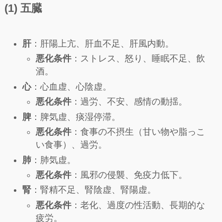
(1) 五臓
肝
：肝陽上亢、肝血不足、肝風内動。
悪化条件
：ストレス、怒り、睡眠不足、飲
酒。
心
：心血虚、心陰虚。
悪化条件
：過労、不安、感情の動揺。
脾
：脾気虚、痰湿停滞。
悪化条件
：食事の不摂生（甘い物や脂っこ
い食事）、過労。
肺
：肺気虚。
悪化条件
：風邪の侵襲、免疫力低下。
腎
：腎精不足、腎陰虚、腎陽虚。
悪化条件
：老化、過度の性活動、長期的な
疲労。