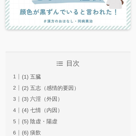
目次
(1) 五臓
(2) 五志（感情的要因）
(3) 六淫（外因）
(4) 七情（内因）
(5) 陰虚・陽虚
(6) 痰飲