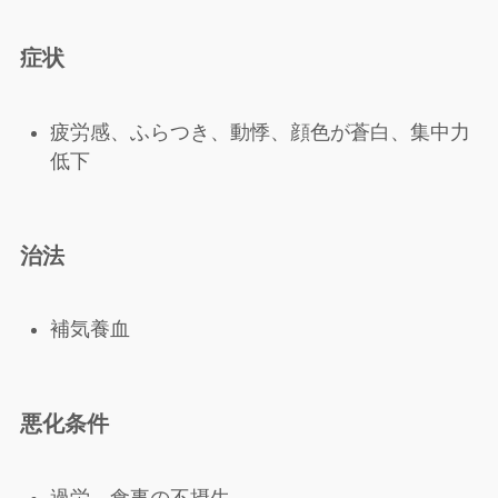
症状
疲労感、ふらつき、動悸、顔色が蒼白、集中力
低下
治法
補気養血
悪化条件
過労、食事の不摂生