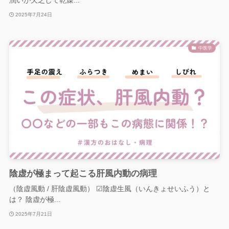
潤いが欠乏して乾燥...
2025年7月24日
中医学
陰虚が極まって起こる肝風内動の病理
（陰虚風動 / 肝陰虚風動） ☑陰虚生風（いんきょせいふう）と
は？ 陰虚が極...
2025年7月21日