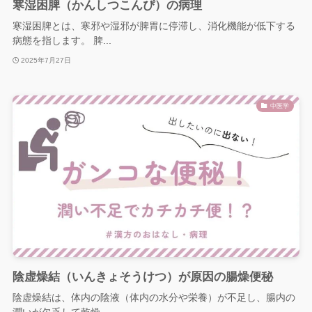
寒湿困脾（かんしつこんぴ）の病理
寒湿困脾とは、寒邪や湿邪が脾胃に停滞し、消化機能が低下する
病態を指します。 脾...
2025年7月27日
中医学
陰虚燥結（いんきょそうけつ）が原因の腸燥便秘
陰虚燥結は、体内の陰液（体内の水分や栄養）が不足し、腸内の