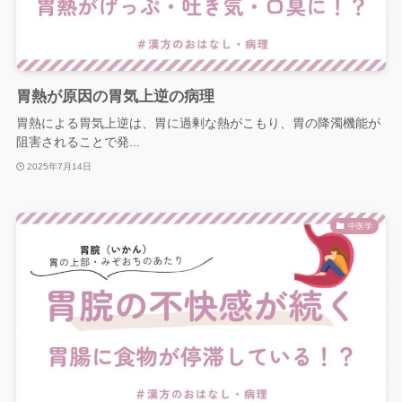
胃熱が原因の胃気上逆の病理
胃熱による胃気上逆は、胃に過剰な熱がこもり、胃の降濁機能が
阻害されることで発...
2025年7月14日
中医学