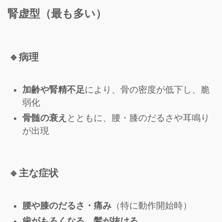
腎虚型（最も多い）
🔹
病理
加齢や腎精不足
により、骨の密度が低下し、脆
弱化
骨髄の衰え
とともに、腰・膝のだるさや耳鳴り
が出現
🔹
主な症状
腰や膝のだるさ・痛み
（特に動作開始時）
歯がもろくなる、髪が抜ける