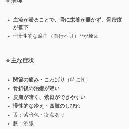
🔹
病理
血流が滞ることで、骨に栄養が届かず、骨密度
が低下
**慢性的な瘀血（血行不良）**が原因
🔹
主な症状
関節の痛み・こわばり
（特に朝）
骨折後の治癒が遅い
皮膚が暗く、紫斑ができやすい
慢性的な冷え・四肢のしびれ
舌：紫暗色・瘀点あり
脈：渋脈