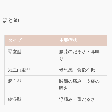
まとめ
タイプ
主要症状
腎虚型
腰膝のだるさ・耳鳴
り
気血両虚型
倦怠感・食欲不振
瘀血型
関節の痛み・皮膚の
暗さ
痰湿型
浮腫み・重だるさ