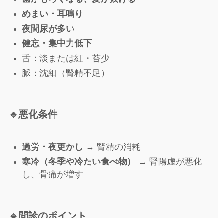
めまい・耳鳴り
夜間尿が多い
健忘・集中力低下
舌：淡または紅・苔少
脈：沈細（腎精不足）
🔹
悪化条件
過労・夜更かし
→ 腎精の消耗
寒冷（冬季や冷たい食べ物）
→ 腎陽虚が悪化
し、骨痛が増す
🔹
問診のポイント