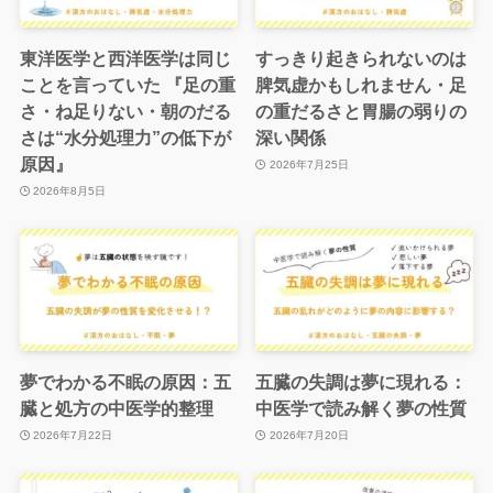
東洋医学と西洋医学は同じ
すっきり起きられないのは
ことを言っていた 『足の重
脾気虚かもしれません・足
さ・ね足りない・朝のだる
の重だるさと胃腸の弱りの
さは“水分処理力”の低下が
深い関係
原因』
2026年7月25日
2026年8月5日
夢でわかる不眠の原因：五
五臓の失調は夢に現れる：
臓と処方の中医学的整理
中医学で読み解く夢の性質
2026年7月22日
2026年7月20日