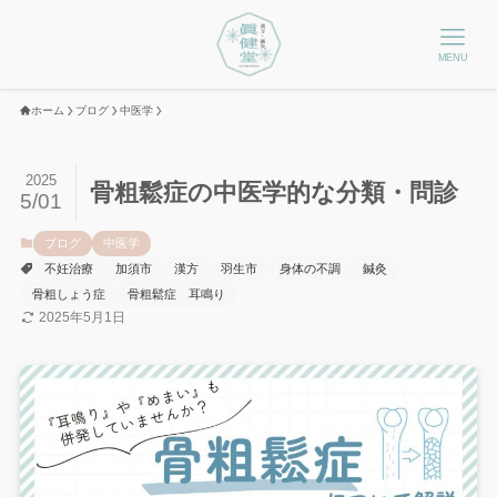
MENU
ホーム
ブログ
中医学
2025
骨粗鬆症の中医学的な分類・問診
5/01
ブログ
中医学
不妊治療
加須市
漢方
羽生市
身体の不調
鍼灸
骨粗しょう症
骨粗鬆症 耳鳴り
2025年5月1日