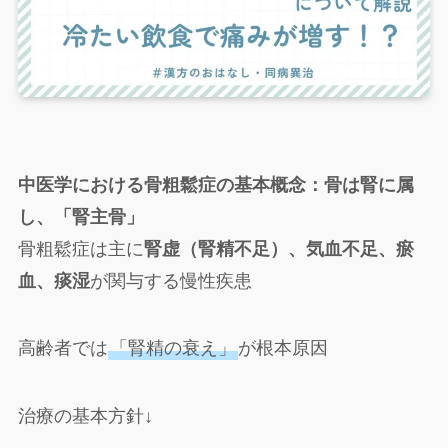
中医学における骨粗鬆症の基本概念：骨は腎に属
し、「腎主骨」
骨粗鬆症は主に
腎虚（腎精不足）、気血不足、瘀
血、痰湿
が関与する慢性疾患
高齢者では
「腎精の衰え」
が根本原因
治療の基本方針↓