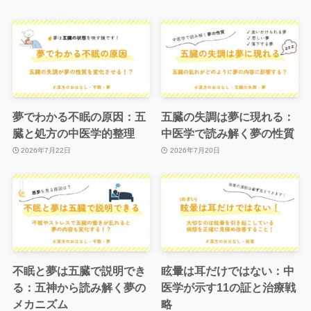
夢でわかる不眠の原因：五
五臓の失調は夢に現れる：
臓と処方の中医学的整理
中医学で読み解く夢の性質
2026年7月22日
2026年7月20日
不眠と夢は五臓で説明でき
眩暈は耳だけではない：中
る：五神から読み解く夢の
医学が示す11の証と治療戦
メカニズム
略