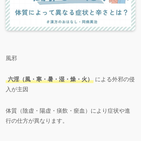
風邪
六淫（風・寒・暑・湿・燥・火）
による外邪の侵
入が主因
体質（陰虚・陽虚・痰飲・瘀血）により症状や進
行の仕方が異なります。