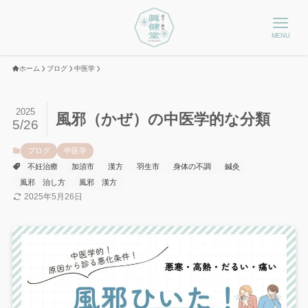
MENU
ホーム
ブログ
中医学
2025
風邪（かぜ）の中医学的な分類
5/26
ブログ
中医学
不妊治療
加須市
漢方
羽生市
身体の不調
鍼灸
風邪 治し方
風邪 漢方
2025年5月26日