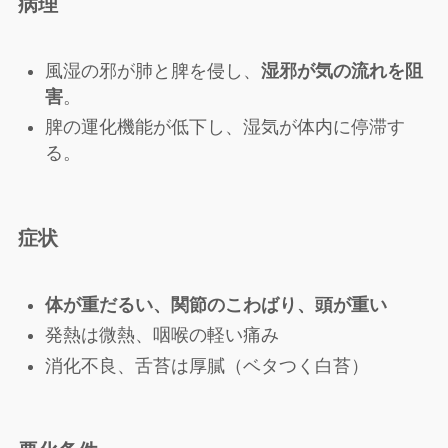
病理
風湿の邪が肺と脾を侵し、
湿邪が気の流れを阻
害
。
脾の運化機能が低下し、湿気が体内に停滞す
る。
症状
体が重だるい、関節のこわばり、頭が重い
発熱は微熱、咽喉の軽い痛み
消化不良、舌苔は厚膩（ベタつく白苔）