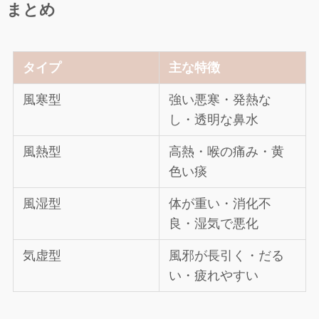
まとめ
タイプ
主な特徴
風寒型
強い悪寒・発熱な
し・透明な鼻水
風熱型
高熱・喉の痛み・黄
色い痰
風湿型
体が重い・消化不
良・湿気で悪化
気虚型
風邪が長引く・だる
い・疲れやすい