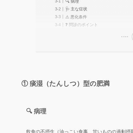
🔍 病理
🩺 主な症状
⚠️ 悪化条件
❓ 問診のポイント
① 痰湿（たんしつ）型の肥満
🔍 病理
飲食の不摂生（油っこい食事、甘いものの過剰摂