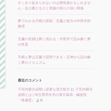
すっきり起きられないのは脾気虚かもしれませ
ん・足の重だるさと胃腸の弱りの深い関係
夢でわかる不眠の原因：五臓と処方の中医学的
整理
五臓の失調は夢に現れる：中医学で読み解く夢
の性質
不眠と夢は五臓で説明できる：五神から読み解
く夢のメカニズム
最近のコメント
子宮内膜分泌期に必要な漢方処方
に
子宮内膜分
泌期とは | 埼玉県羽生市の漢方薬局・鍼灸院
『眞健堂』
より