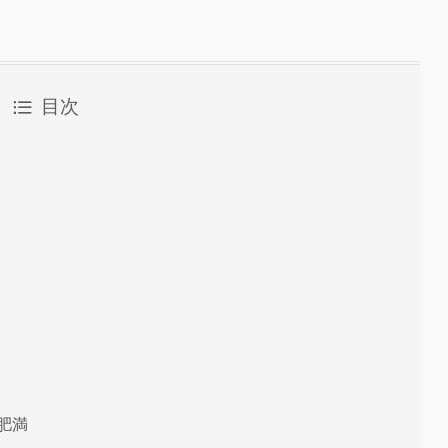
目次
肥満