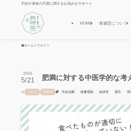
不妊や身体の不調に関するお悩みをサポート
HOME
眞健堂について
ホーム
ブログ
2025
肥満に対する中医学的な考
5/21
ブログ
中医学
不妊治療
体重増加
加須市
漢方
羽